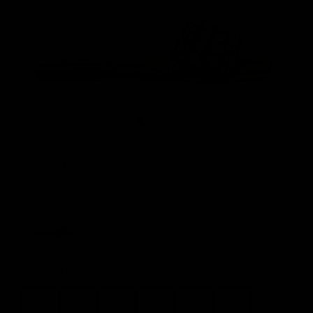
COR: CASTANHO
Color Options
Seleciona o tamanho:
TABELA DE TAMANHOS
36
37
38
39
40
41