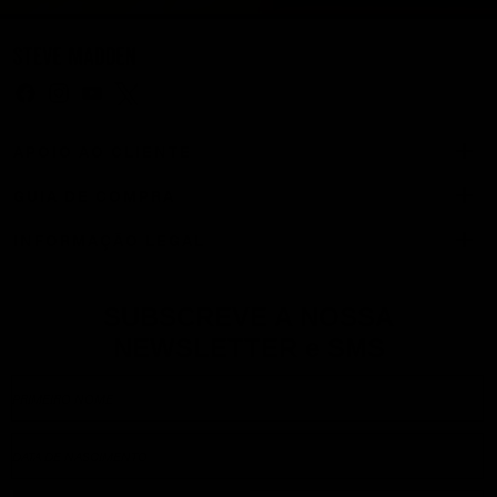
i
k
e
Rylix
Facebook
Instagram
YouTube
Twitter
Brown
APOIO AO CLIENTE
Snake
Varina
GUIA DE COMPRA
Blush
Satin
INFORMAÇÃO LEGAL
Seyah
Blush
Satin
Seyah
SUBSCREVE A NOSSA
Black
NEWSLETTER e SMS
Satin
Playing
Sand
Suede
Playing
Bright
Multi