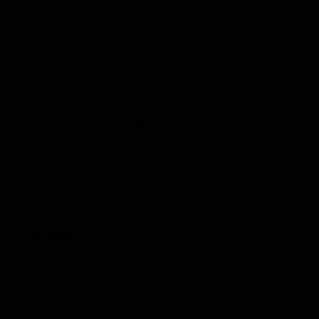
COR: PRATEADO
Color Options
Seleciona o tamanho:
TABELA DE TAMANHOS
36
37
38
39
40