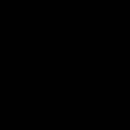
APOIO AO CLIENTE
Accession
Black
GUIA DE COMPRA
Satin
Ace
INFORMAÇÃO LEGAL
White
Adelaide
Black
Leather
SUBSCREVE A NOSSA
Adelaide
NEWSLETTER e SMS
Brown
Suede
Adelisa
Black
Subscrever