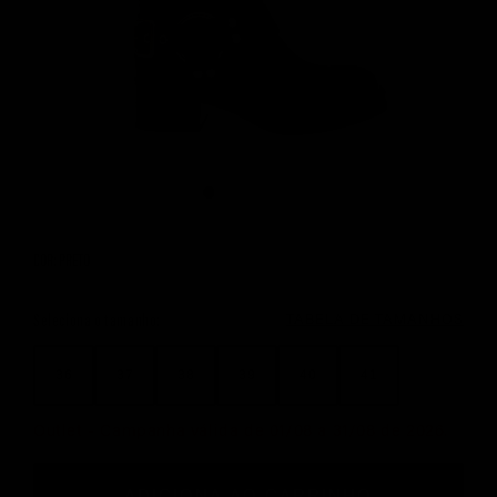
COR: PRETO
Color Options
Seleciona o tamanho:
TABELA DE TAMANHOS
36
37
38
39
40
41
Outlet - Campanha válida de 01/08 a 31/08 de 2026.
ADICIONA AO CARRINHO