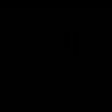
SÊ BEM-VINDA AO SITE OFICIAL DA STEVE MADDEN PORTUGAL
OON 👀
NOVIDADES
HOMEM
MALAS
OUTLET