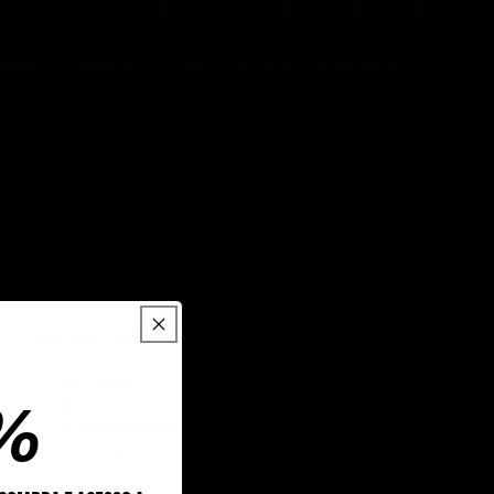
Outlet - Campanha válida de 01/08 a 31/08 de
2026.
ADICIONA AO CARRINHO
VER DETALHES COMPLETOS
CLÁSSICA + FASHION + DESCONTRAÍDA
Os chinelos BIGSCHMONA são o modelo perfeito
para o teu verão com uma plataforma que vai elevar
o teu look a outro nível!
Cor: Beige
%
Material: Camurça
Tamanho recomendado: Tamanho normal
Altura da sola: 7
cm