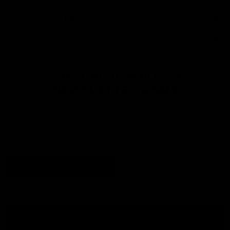
Brown/Gold
GUIA DE COMPRA
Bnoya-E
Black/Gold
INFORMAÇÃO LEGAL
Balize
Brown/Bronze
Bsmith
Black
SUBSCREVE A NOSSA
Bjolene
NEWSLETTER e SMS
Cherry
Subscrever