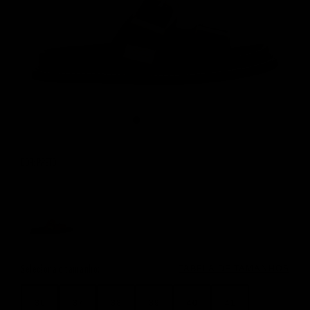
COR: PRETO
Color Options
Seleciona o tamanho:
TABELA DE TAMANHOS
36
37
38
39
40
41