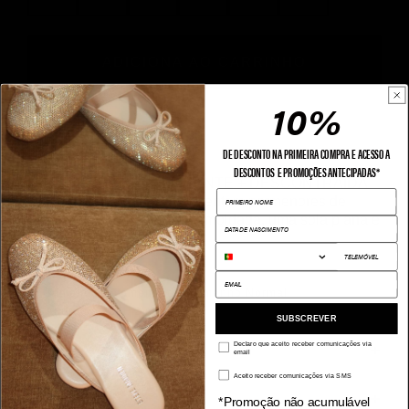
ADICIONA AO CARRINHO
10%
VER DETALHES COMPLETOS
DE DESCONTO NA PRIMEIRA COMPRA E ACESSO A
DESCONTOS E PROMOÇÕES ANTECIPADAS*
DESPORTIVA + INTELIGENTE + DESCONTRAÍDA
PRIMEIRO NOME
Os chinelos ARCH-E apresentam pormenores de
confortáveis, uma palmilha moldada, uma sola plana e
uma tira superior ajustável.
TELEMÓVEL
Cor: Preto
Material: Pele
EMAIL
Tamanho recomendado: Tamanho Normal
Altura da sola: 2
cm
SUBSCREVER
TAMANHO
Declaro que aceito receber comunicações via
email
Aceito receber comunicações via SMS
ENVIOS E DEVOLUÇÕES
*Promoção não acumulável