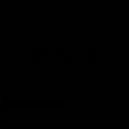
Facebook
Instagram
YouTube
Twitter
Natural
APOIO AO CLIENTE
Accession
Black
GUIA DE COMPRA
Satin
Ace
INFORMAÇÃO LEGAL
White
Adelaide
Black
Leather
SUBSCREVE A NOSSA
Adelaide
NEWSLETTER e SMS
Brown
Suede
Adelisa
Black