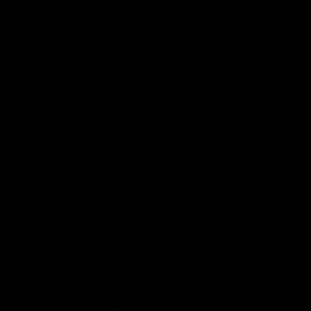
COR: PRETO
Color Options
Seleciona o tamanho:
TABELA DE TAMANHOS
36
37
38
39
40
41
42