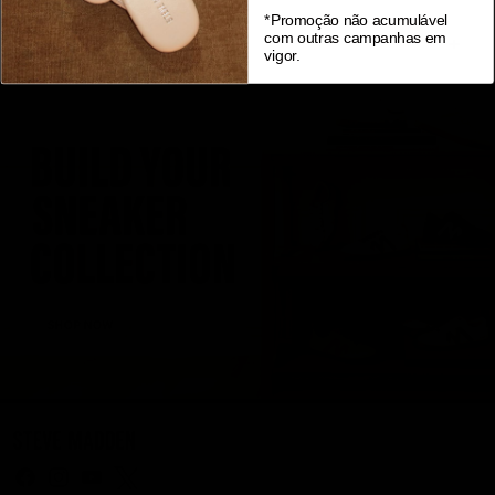
*Promoção não acumulável
com outras campanhas em
ENVIOS E DEVOLUÇÕES
vigor.
Y
o
u
m
a
y
a
l
s
o
l
i
k
e
Abloom