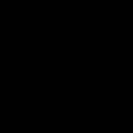
KLARNA - COMPRA HOJE E PAGA EM 3 VEZES
OON 👀
NOVIDADES
HOMEM
MALAS
OUTLET