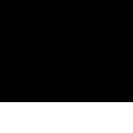
GUIA DE COMPRA
INFORMAÇÃO
LEGAL
Passo a Passo
Termos e Condições
Custos de Envio
Política de
Formas de
Privacidade
Pagamento
Política de Cookies
Guia de Tamanhos